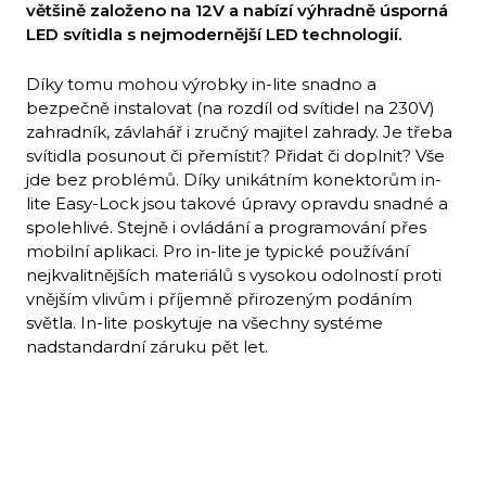
většině založeno na 12V a nabízí výhradně úsporná
LED svítidla s nejmodernější LED technologií.
Díky tomu mohou výrobky in-lite snadno a
bezpečně instalovat (na rozdíl od svítidel na 230V)
zahradník, závlahář i zručný majitel zahrady. Je třeba
svítidla posunout či přemístit? Přidat či doplnit? Vše
jde bez problémů. Díky unikátním konektorům in-
lite Easy-Lock jsou takové úpravy opravdu snadné a
spolehlivé. Stejně i ovládání a programování přes
mobilní aplikaci. Pro in-lite je typické používání
nejkvalitnějších materiálů s vysokou odolností proti
vnějším vlivům i příjemně přirozeným podáním
světla. In-lite poskytuje na všechny systéme
nadstandardní záruku pět let.