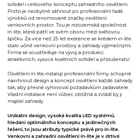
svítidel i celkového konceptu zahradního osvětlení.
Proto je nezbytné sáhnout po profesionální řadě
výrobků od renomované značky osvětlení
venkovních prostor. Tou je nizozemská společnost
in-lite, která patří ve svém oboru mezi světovou
špičku. Za více než 25 let existence se krédem in-lite
stalo učinit venkovní prostory a zahrady výjimečnými.
Firma se soustřeďuje na vývoj a produkci
atraktivních, vysoce kvalitních svítidel a příslušenství.
Osvětlení in-lite instalují profesionální firmy, schopné
navrhnout design a koncept osvětlení každé zahrady
tak, aby přesně vyhovoval požadavkům zadavatele.
Vlastní instalace není vůbec obtížná a zvládl by ji
majitel zahrady.
Unikátní design, vysoká kvalita LED systémů,
hledání optimálního konceptu a jedinečných
řešení, to jsou atributy typické právě pro in-lite.
Venkovní a zahradní osvětlení in-lite je v drtivé