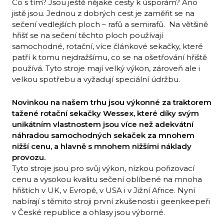
Co s tím? Jsou ještě nějaké cesty k úsporám? Ano
jistě jsou. Jednou z dobrých cest je zaměřit se na
sečení vedlejších ploch – rafů a semirafů. Na většině
hřišť se na sečení těchto ploch používají
samochodné, rotační, více článkové sekačky, které
patří k tomu nejdražšímu, co se na ošetřování hřiště
používá. Tyto stroje mají velký výkon, zároveň ale i
velkou spotřebu a vyžadují speciální údržbu.
Novinkou na našem trhu jsou výkonné za traktorem
tažené rotační sekačky Wessex, které díky svým
unikátním vlastnostem jsou více než adekvátní
náhradou samochodných sekaček za mnohem
nižší cenu, a hlavně s mnohem nižšími náklady
provozu.
Tyto stroje jsou pro svůj výkon, nízkou pořizovací
cenu a vysokou kvalitu sečení oblíbené na mnoha
hřištích v UK, v Evropě, v USA i v Jižní Africe. Nyní
nabírají s těmito stroji první zkušenosti i geenkeepeři
v České republice a ohlasy jsou výborné.