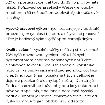
320 cm postačí výkon traktoru do 35Hp pro rovinatá
hřiště. Pořizovací cena sekačky Wessex je logicky
mnohem nižší než pořízení adekvátní jednoúčelové
sekačky.
Vysoký pracovní výkon
– rychlost stroje je v podstatě
omezena jen rychlostí traktoru a díky velké pracovní
šířce je hodinový výkon vyšší oproti samojízdným.
Kvalita sečení
– vysoké otáčky nožů zajistí o více než
20% vyšší obvodovou rychlost než u běžných,
hydromotorem napřímo poháněných nožů více
článkových sekaček. Spolu se speciální konstrukcí
nožů vzniká vysoký sací efekt žací jednotky, dochází
k lepšímu rozmělnění posekané trávy a celkově je
dojem z posekané plochy lepší než u jiných strojů.
Podtlak nadzdvihne i trávu přejetou koly traktoru, a i
tráva ve stopě kola je dokonale posekaná. Vysoký
podtlak umožňuje i sečení rovinatých fervejí a to od
výšky 10 mm. Pro jarní období jsou k dispozici