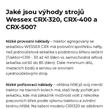
Jaké jsou výhody strojů
Wessex CRX-320, CRX-400 a
CRX-500?
Nízké provozní náklady
– traktor agregovaný se
sekačkou WESSEX CRX má poloviční spotřebu nafty,
než jednoúčelová sekačka s podobnou šířkou sečení
(Traktor+CRX - 30 až 40 l/den vs. samochodná rafová
sekačka od 60 do 85 l/den). Dále minimum dílů,
mazacích bodů a servisu ve srovnání
s jednoúčelovými stroji.
Nízké pořizovací náklady
– většina hřišť již svůj menší
traktor na travních kolech má, stačí tedy pořídit jen
sekačku, kde má zákazník možnost volit z několika
pracovních šířek podle výkonu traktoru a zvlnění
terénu hřiště. Na tažení modelu CRX320 se záběrem