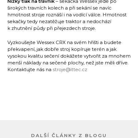
Nízký tlak na trávník
– sekačka Wessex jede po
širokých travních kolech a při sekání se navíc
hmotnost stroje roznáší i na vodící válce. Hmotnost
sekačky tedy nezatěžuje traktor a nedochází
k zhutnění půdy při přejezdech stroje.
Vyzkoušejte Wessex CRX na svém hřišti a budete
překvapení, jak dobře stroj kopíruje terén a jak
vysokou kvalitu sečení dokážete vytvořit za mnohem
menší náklady na sečené plochy, než jste měli dříve.
Kontaktujte nás na
stroje@ittec.cz
DALŠÍ ČLÁNKY Z BLOGU