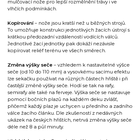
mulčovací nože pro lepší rozmělnění trávy i ve
vlhčích podmínkách.
Kopírování
– nože jsou kratší než u běžných strojů.
To umožňuje konstrukci jednotlivých žacích ústrojí s
krátkou předozadní vzdáleností vodících válců.
Jednotlivé žací jednotky pak dokáží nezávisle
kopírovat reliéf terénu ve všech směrech.
Změna výšky seče
– vzhledem k nastavitelné výšce
seče (od 10 do 110 mm) a vysovkému sacímu efektu
lze sekačku používat na různých částech hřiště i při
častější změně výšky seče. Hodí se tak na rafy,
semirafy ale také na ferveje. Výška seče se nastavuje
pomocí bočních plazů na každém deku zvlášť,
přičemž každý plaz je uchycen u předního a zadního
válce žacího článku. Dle zkušeností z nedávných
ukázek na českých hřištích, netrvá změna výšky seče
déle než 8 a půl minuty.