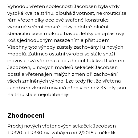
Výhodou vřeten společnosti Jacobsen byla vždy
vysoká kvalita střihu, dlouhá životnost, nekroutící se
rám vřeten díky ocelové svařené konstrukci,
výborné sečení mokré trávy a dobré plnění
sběracího koše mokrou trávou, lehký celoplastový
koš s jednoduchým nasazením a přístupem.
Všechny tyto výhody zůstaly zachovány i u nových
modelů. Zatímco ostatní výrobci se stále snaží
inovovat svá vřetena a dosáhnout tak kvalit vřeten
Jacobsen, u nových modelů sekaček Jacobsen
dostála vřetena jen malých změn při zachování
všech zmíněných výhod. Lze tedy říci, že vřetena
Jacobsen zkonstruovaná před více než 33 lety jsou
na trhu stále nejoblíbenější.
Zhodnocení
Prodej nových vřetenových sekaček Jacobsen
TR320 a TR330 byl zahájen od 2/2018 a několik