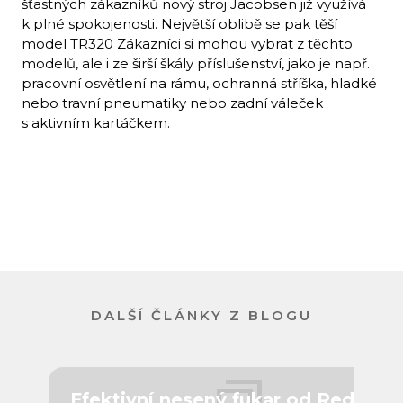
šťastných zákazníků nový stroj Jacobsen již využívá
k plné spokojenosti. Největší oblibě se pak těší
model TR320 Zákazníci si mohou vybrat z těchto
modelů, ale i ze širší škály příslušenství, jako je např.
pracovní osvětlení na rámu, ochranná stříška, hladké
nebo travní pneumatiky nebo zadní váleček
s aktivním kartáčkem.
DALŠÍ ČLÁNKY Z BLOGU
Efektivní nesený fukar od Redexim