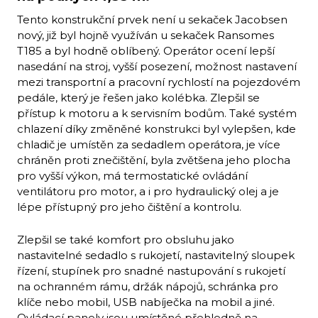
Tento konstrukční prvek není u sekaček Jacobsen
nový, již byl hojně využíván u sekaček Ransomes
T185 a byl hodně oblíbený. Operátor ocení lepší
nasedání na stroj, vyšší posezení, možnost nastavení
mezi transportní a pracovní rychlostí na pojezdovém
pedále, který je řešen jako kolébka. Zlepšil se
přístup k motoru a k servisním bodům. Také systém
chlazení díky změněné konstrukci byl vylepšen, kde
chladič je umístěn za sedadlem operátora, je více
chráněn proti znečištění, byla zvětšena jeho plocha
pro vyšší výkon, má termostatické ovládání
ventilátoru pro motor, a i pro hydraulický olej a je
lépe přístupný pro jeho čištění a kontrolu.
Zlepšil se také komfort pro obsluhu jako
nastavitelné sedadlo s rukojetí, nastavitelný sloupek
řízení, stupínek pro snadné nastupování s rukojetí
na ochranném rámu, držák nápojů, schránka pro
klíče nebo mobil, USB nabíječka na mobil a jiné.
Ovládací panely jsou umístěné přehledně na