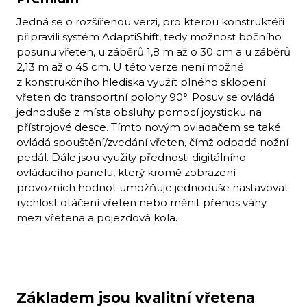
Jedná se o rozšířenou verzi, pro kterou konstruktéři
připravili systém AdaptiShift, tedy možnost bočního
posunu vřeten, u záběrů 1,8 m až o 30 cm a u záběrů
2,13 m až o 45 cm. U této verze není možné
z konstrukčního hlediska využít plného sklopení
vřeten do transportní polohy 90°. Posuv se ovládá
jednoduše z místa obsluhy pomocí joysticku na
přístrojové desce. Tímto novým ovladačem se také
ovládá spouštění/zvedání vřeten, čímž odpadá nožní
pedál. Dále jsou využity přednosti digitálního
ovládacího panelu, který kromě zobrazení
provozních hodnot umožňuje jednoduše nastavovat
rychlost otáčení vřeten nebo měnit přenos váhy
mezi vřetena a pojezdová kola.
Základem jsou kvalitní vřetena