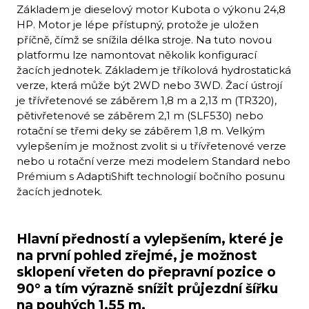
Základem je dieselový motor Kubota o výkonu 24,8
HP. Motor je lépe přístupný, protože je uložen
příčně, čímž se snížila délka stroje. Na tuto novou
platformu lze namontovat několik konfigurací
žacích jednotek. Základem je tříkolová hydrostatická
verze, která může být 2WD nebo 3WD. Žací ústrojí
je třívřetenové se záběrem 1,8 m a 2,13 m (TR320),
pětivřetenové se záběrem 2,1 m (SLF530) nebo
rotační se třemi deky se záběrem 1,8 m. Velkým
vylepšením je možnost zvolit si u třívřetenové verze
nebo u rotační verze mezi modelem Standard nebo
Prémium s AdaptiShift technologií bočního posunu
žacích jednotek.
Hlavní předností a vylepšením, které je
na první pohled zřejmé, je možnost
sklopení vřeten do přepravní pozice o
90° a tím výrazně snížit průjezdní šířku
na pouhých 1,55 m.