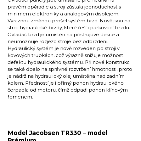
pravém opěradle a stroji zůstala jednoduchost s
minimem elektroniky a analogovým displejem.
Výraznou změnou prošel systém brzd. Nově jsou na
stroji hydraulické brzdy, které řeší i parkovací brzdu.
Ovladač brzd je umístěn na přístrojové desce a
neumožňuje rozjezd stroje bez odbrzdění.
Hydraulický systém je nově rozveden po stroji v
kovových trubkách, což výrazně snižuje možnost
defektu hydraulického systému. Při nové konstrukci
se také dbalo na správné rozvržení hmotnosti, proto
je nádrž na hydraulický olej umístěna nad zadním
kolem. Předností je i přímý pohon hydraulického
čerpadla od motoru, čímž odpadl pohon klínovým
řemenem.
Model Jacobsen TR330 – model
Prémium