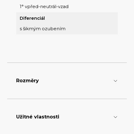
1° vpřed-neutrál-vzad
Diferenciál
s šikmým ozubením
Rozměry
Délka [mm]
3120
Užitné vlastnosti
Šířka [mm]
1300