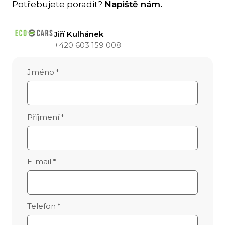
Parkovací brzda
Eletrické sklápění
Potřebujete poradit?
Napiště nám.
Automatická, elektromagnetická
ano
Jiří Kulhánek
Pneumatiky
Max. hmot. přípoj. vozidla
+420 603 159 008
Silniční 225/55-12
200 kg
Jméno
*
Max. hmot. soupravy
934 kg
Homologace
Příjmení
*
L6e-A
E-mail
*
Telefon
*