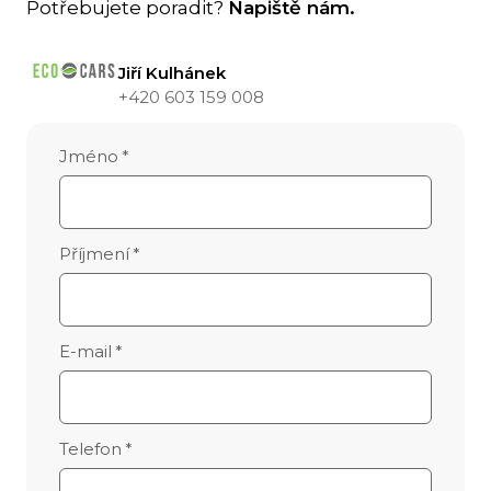
Parkovací brzda
Homologace
Potřebujete poradit?
Napiště nám.
Automatická, elektromagnetická
-
Jiří Kulhánek
Pneumatiky
+420 603 159 008
16″ hliníkové ráfky s pneumatikami 225/45
R16 Darini Tirol
Jméno
*
Příjmení
*
E-mail
*
Telefon
*