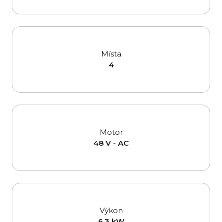
Místa
4
Motor
48 V - AC
Výkon
6,3 kW