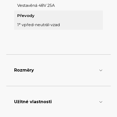
Vestavěná 48V 25A
Převody
1° vpřed-neutrál-vzad
Rozměry
Délka [mm]
3110
Užitné vlastnosti
Šířka [mm]
1425