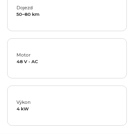
Dojezd
50–80 km
Motor
48 V - AC
Výkon
4 kW