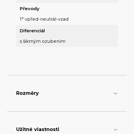
Převody
1° vpřed-neutrál-vzad
Diferenciál
s šikmým ozubením
Rozměry
Délka [mm]
3080
Užitné vlastnosti