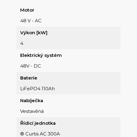
Motor
48 V - AC
Výkon [kW]
4
Elektrický systém
48V - DC
Baterie
LiFePO4 110Ah
Nabíječka
Vestavěná
Řídicí jednotka
® Curtis AC 300A